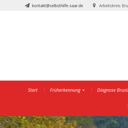
Skip
kontakt@selbsthilfe-saar.de
Arbeitskreis Br
to
content
Start
Früherkennung
Diagnose Brust