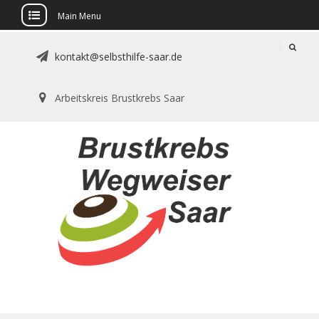
Main Menu
Skip
kontakt@selbsthilfe-saar.de
to
content
Arbeitskreis Brustkrebs Saar